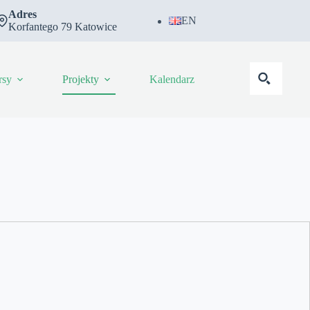
Adres
EN
Korfantego 79 Katowice
rsy
Projekty
Kalendarz