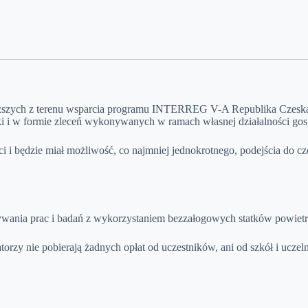
wyższych z terenu wsparcia programu INTERREG V-A Republika Czeska 
i i w formie zleceń wykonywanych w ramach własnej działalności gos
i i będzie miał możliwość, co najmniej jednokrotnego, podejścia do
wania prac i badań z wykorzystaniem bezzałogowych statków powietrzny
torzy nie pobierają żadnych opłat od uczestników, ani od szkół i ucze