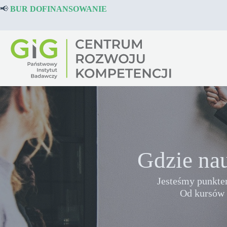
Przejdź
📢
BUR DOFINANSOWANIE
do
treści
Gdzie nau
Jesteśmy punkte
Od kursów 