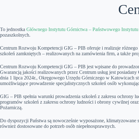
Cen
To jednostka
Głównego Instytutu Górnictwa – Państwowego Instytut
pozaszkolnych.
Centrum Rozwoju Kompetencji GIG – PIB oferuje i realizuje różnego ty
szkoleń zamkniętych – realizowanych na zamówienia firm, a także pr
Centrum Rozwoju Kompetencji GIG – PIB jest wpisane do prowadzone
Gwarancją jakości realizowanych przez Centrum usług jest posiadany 
dnia 1 lipca 2024r., Okręgowego Urzędu Górniczego w Katowicach stwi
umożliwiające prowadzenie specjalistycznych szkoleń osób wykonują
GIG – PIB spełnia warunki prowadzenia szkoleń z zakresu ochrony lud
programów szkoleń z zakresu ochrony ludności i obrony cywilnej or
Pożarniczą.
Do dyspozycji Państwa są nowocześnie wyposażone, klimatyzowane s
również dostosowane do potrzeb osób niepełnosprawnych.