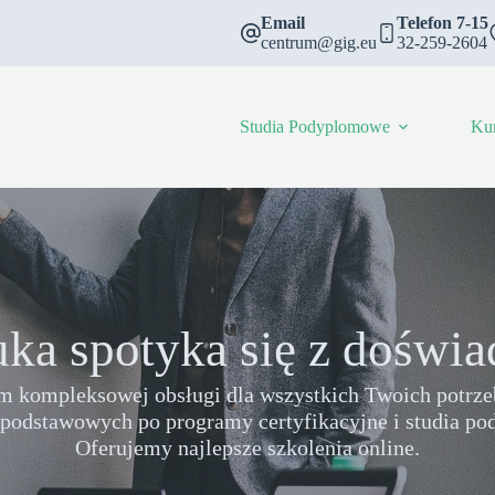
Email
Telefon 7-15
centrum@gig.eu
32-259-2604
Studia Podyplomowe
Ku
ka spotyka się z doświ
m kompleksowej obsługi dla wszystkich Twoich potrze
podstawowych po programy certyfikacyjne i studia p
Oferujemy najlepsze szkolenia online.