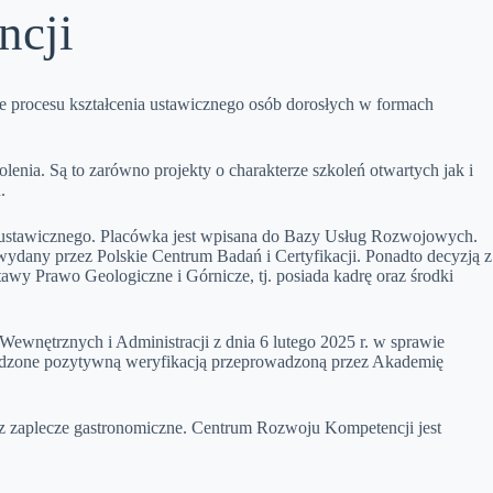
ncji
e procesu kształcenia ustawicznego osób dorosłych w formach
enia. Są to zarówno projekty o charakterze szkoleń otwartych jak i
.
 ustawicznego. Placówka jest wpisana do Bazy Usług Rozwojowych.
ydany przez Polskie Centrum Badań i Certyfikacji. Ponadto decyzją z
awy Prawo Geologiczne i Górnicze, tj. posiada kadrę oraz środki
ewnętrznych i Administracji z dnia 6 lutego 2025 r. w sprawie
erdzone pozytywną weryfikacją przeprowadzoną przez Akademię
z zaplecze gastronomiczne. Centrum Rozwoju Kompetencji jest