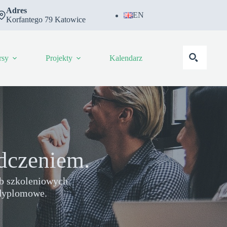
Adres
EN
Korfantego 79 Katowice
rsy
Projekty
Kalendarz
adczeniem.
b szkoleniowych.
odyplomowe.