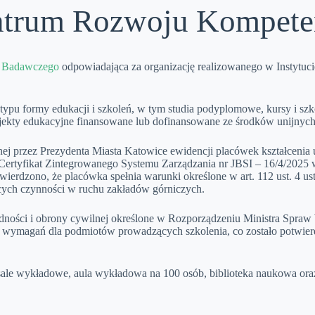
trum Rozwoju Kompete
u Badawczego
odpowiadająca za organizację realizowanego w Instytuci
pu formy edukacji i szkoleń, w tym studia podyplomowe, kursy i szkol
ojekty edukacyjne finansowane lub dofinansowane ze środków unijnych
j przez Prezydenta Miasta Katowice ewidencji placówek kształcenia
Certyfikat Zintegrowanego Systemu Zarządzania nr JBSI – 16/4/2025 w
erdzono, że placówka spełnia warunki określone w art. 112 ust. 4 ust
cych czynności w ruchu zakładów górniczych.
ności i obrony cywilnej określone w Rozporządzeniu Ministra Spraw W
az wymagań dla podmiotów prowadzących szkolenia, co zostało potwi
ale wykładowe, aula wykładowa na 100 osób, biblioteka naukowa ora