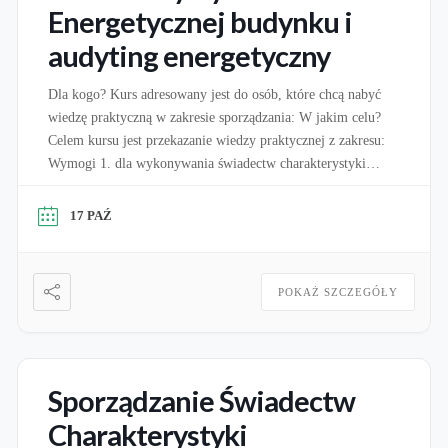
Energetycznej budynku i
audyting energetyczny
Dla kogo? Kurs adresowany jest do osób, które chcą nabyć
wiedzę praktyczną w zakresie sporządzania: W jakim celu?
Celem kursu jest przekazanie wiedzy praktycznej z zakresu:
Wymogi 1. dla wykonywania świadectw charakterystyki
energetycznej: Zgodnie z art. 16A ustawy o charakterystyce
energetycznej budynków świadectwa charakterystyki
17 PAŹ
energetycznej może sporządzać osoba, która jest wpisana do
wykazu osób uprawnionych […]
POKAŻ SZCZEGÓŁY
Sporządzanie Świadectw
Charakterystyki