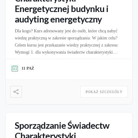
Energetycznej budynku i
audyting energetyczny
Dla kogo? Kurs adresowany jest do osób, które chcą nabyć
wiedzę praktyczną w zakresie sporządzania: W jakim celu?
Celem kursu jest przekazanie wiedzy praktycznej z zakresu:
Wymogi 1. dla wykonywania świadectw charakterystyki
energetycznej: Zgodnie z art. 16A ustawy o charakterystyce
energetycznej budynków świadectwa charakterystyki
11 PAŹ
energetycznej może sporządzać osoba, która jest wpisana do
wykazu osób uprawnionych […]
POKAŻ SZCZEGÓŁY
Sporządzanie Świadectw
Charakterystyki