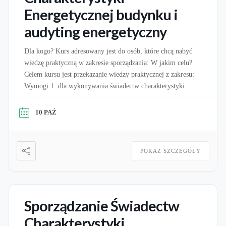
Energetycznej budynku i
audyting energetyczny
Dla kogo? Kurs adresowany jest do osób, które chcą nabyć
wiedzę praktyczną w zakresie sporządzania: W jakim celu?
Celem kursu jest przekazanie wiedzy praktycznej z zakresu:
Wymogi 1. dla wykonywania świadectw charakterystyki
energetycznej: Zgodnie z art. 16A ustawy o charakterystyce
energetycznej budynków świadectwa charakterystyki
10 PAŹ
energetycznej może sporządzać osoba, która jest wpisana do
wykazu osób uprawnionych […]
POKAŻ SZCZEGÓŁY
Sporządzanie Świadectw
Charakterystyki