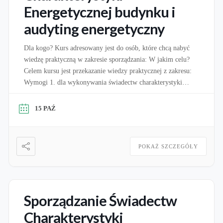
Energetycznej budynku i
audyting energetyczny
Dla kogo? Kurs adresowany jest do osób, które chcą nabyć
wiedzę praktyczną w zakresie sporządzania: W jakim celu?
Celem kursu jest przekazanie wiedzy praktycznej z zakresu:
Wymogi 1. dla wykonywania świadectw charakterystyki
energetycznej: Zgodnie z art. 16A ustawy o charakterystyce
energetycznej budynków świadectwa charakterystyki
15 PAŹ
energetycznej może sporządzać osoba, która jest wpisana do
wykazu osób uprawnionych […]
POKAŻ SZCZEGÓŁY
Sporządzanie Świadectw
Charakterystyki