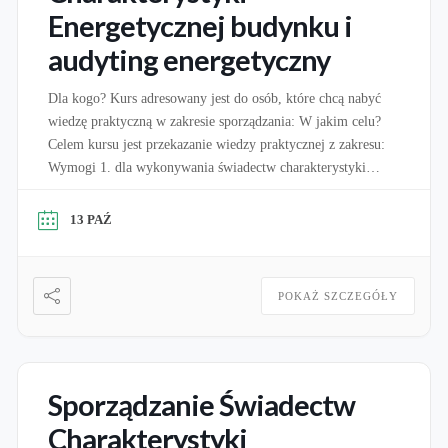
Energetycznej budynku i
audyting energetyczny
Dla kogo? Kurs adresowany jest do osób, które chcą nabyć
wiedzę praktyczną w zakresie sporządzania: W jakim celu?
Celem kursu jest przekazanie wiedzy praktycznej z zakresu:
Wymogi 1. dla wykonywania świadectw charakterystyki
energetycznej: Zgodnie z art. 16A ustawy o charakterystyce
energetycznej budynków świadectwa charakterystyki
13 PAŹ
energetycznej może sporządzać osoba, która jest wpisana do
wykazu osób uprawnionych […]
POKAŻ SZCZEGÓŁY
Sporządzanie Świadectw
Charakterystyki