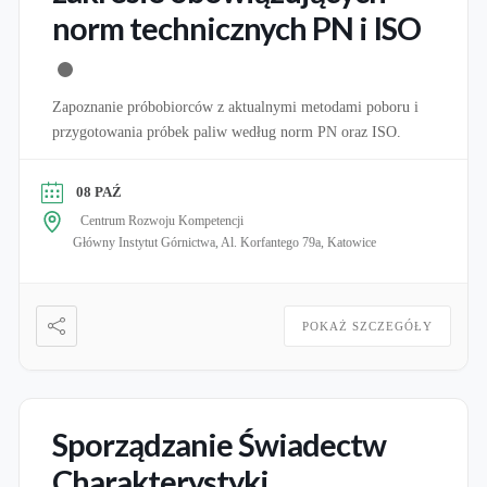
norm technicznych PN i ISO
Zapoznanie próbobiorców z aktualnymi metodami poboru i
przygotowania próbek paliw według norm PN oraz ISO.
08 PAŹ
Centrum Rozwoju Kompetencji
Główny Instytut Górnictwa, Al. Korfantego 79a, Katowice
POKAŻ SZCZEGÓŁY
Sporządzanie Świadectw
Charakterystyki