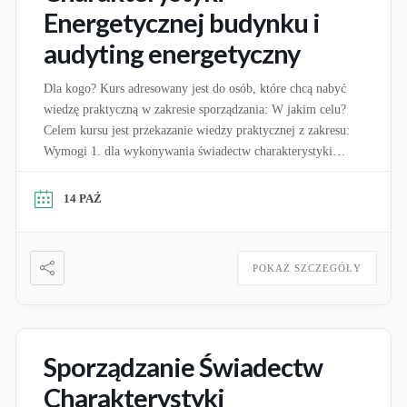
Energetycznej budynku i
audyting energetyczny
Dla kogo? Kurs adresowany jest do osób, które chcą nabyć
wiedzę praktyczną w zakresie sporządzania: W jakim celu?
Celem kursu jest przekazanie wiedzy praktycznej z zakresu:
Wymogi 1. dla wykonywania świadectw charakterystyki
energetycznej: Zgodnie z art. 16A ustawy o charakterystyce
energetycznej budynków świadectwa charakterystyki
14 PAŹ
energetycznej może sporządzać osoba, która jest wpisana do
wykazu osób uprawnionych […]
POKAŻ SZCZEGÓŁY
Sporządzanie Świadectw
Charakterystyki