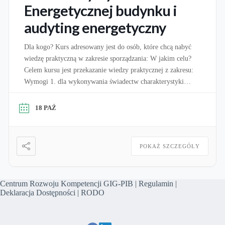
Energetycznej budynku i
audyting energetyczny
Dla kogo? Kurs adresowany jest do osób, które chcą nabyć
wiedzę praktyczną w zakresie sporządzania: W jakim celu?
Celem kursu jest przekazanie wiedzy praktycznej z zakresu:
Wymogi 1. dla wykonywania świadectw charakterystyki
energetycznej: Zgodnie z art. 16A ustawy o charakterystyce
energetycznej budynków świadectwa charakterystyki
18 PAŹ
energetycznej może sporządzać osoba, która jest wpisana do
wykazu osób uprawnionych […]
POKAŻ SZCZEGÓŁY
Centrum Rozwoju Kompetencji GIG-PIB |
Regulamin
|
Deklaracja Dostępności
|
RODO