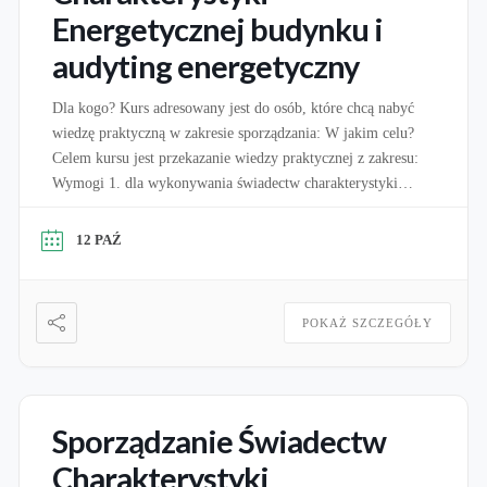
Energetycznej budynku i
audyting energetyczny
Dla kogo? Kurs adresowany jest do osób, które chcą nabyć
wiedzę praktyczną w zakresie sporządzania: W jakim celu?
Celem kursu jest przekazanie wiedzy praktycznej z zakresu:
Wymogi 1. dla wykonywania świadectw charakterystyki
energetycznej: Zgodnie z art. 16A ustawy o charakterystyce
energetycznej budynków świadectwa charakterystyki
12 PAŹ
energetycznej może sporządzać osoba, która jest wpisana do
wykazu osób uprawnionych […]
POKAŻ SZCZEGÓŁY
Sporządzanie Świadectw
Charakterystyki