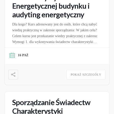
Energetycznej budynku i
audyting energetyczny
Dla kogo? Kurs adresowany jest do osób, które chcą nabyć
wiedzę praktyczną w zakresie sporządzania: W jakim celu?
Celem kursu jest przekazanie wiedzy praktycznej z zakresu:
Wymogi 1. dla wykonywania świadectw charakterystyki
energetycznej: Zgodnie z art. 16A ustawy o charakterystyce
energetycznej budynków świadectwa charakterystyki
16 PAŹ
energetycznej może sporządzać osoba, która jest wpisana do
wykazu osób uprawnionych […]
POKAŻ SZCZEGÓŁY
Sporządzanie Świadectw
Charakterystyki