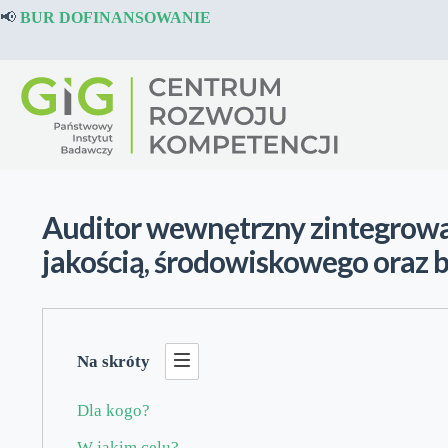
Przejdź
📢
BUR DOFINANSOWANIE
do
treści
Auditor wewnętrzny zintegrow
jakością, środowiskowego oraz 
Na skróty
Dla kogo?
W jakim celu?