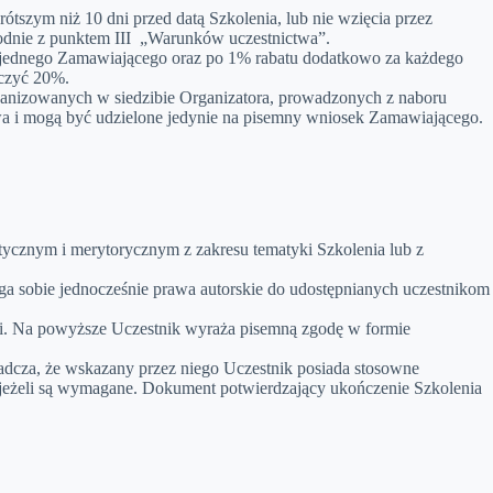
tszym niż 10 dni przed datą Szkolenia, lub nie wzięcia przez
godnie z punktem III „Warunków uczestnictwa”.
z jednego Zamawiającego oraz po 1% rabatu dodatkowo za każdego
oczyć 20%.
ganizowanych w siedzibie Organizatora, prowadzonych z naboru
 i mogą być udzielone jedynie na pisemny wniosek Zamawiającego.
ycznym i merytorycznym z zakresu tematyki Szkolenia lub z
zega sobie jednocześnie prawa autorskie do udostępnianych uczestnikom
cji. Na powyższe Uczestnik wyraża pisemną zgodę w formie
adcza, że wskazany przez niego Uczestnik posiada stosowne
 jeżeli są wymagane. Dokument potwierdzający ukończenie Szkolenia