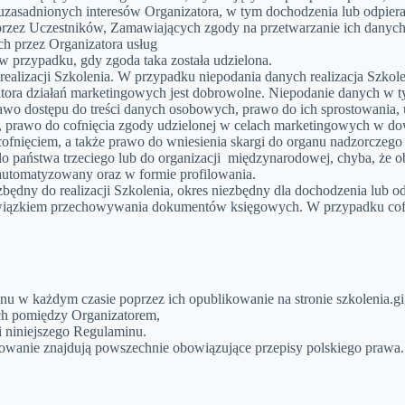
wnie uzasadnionych interesów Organizatora, w tym dochodzenia lub odpie
onej przez Uczestników, Zamawiających zgody na przetwarzanie ich dan
h przez Organizatora usług
w przypadku, gdy zgoda taka została udzielona.
ealizacji Szkolenia. W przypadku niepodania danych realizacja Szkole
ra działań marketingowych jest dobrowolne. Niepodanie danych w ty
wo dostępu do treści danych osobowych, prawo do ich sprostowania, u
h, prawo do cofnięcia zgody udzielonej w celach marketingowych w
 cofnięciem, a także prawo do wniesienia skargi do organu nadzorcze
o państwa trzeciego lub do organizacji międzynarodowej, chyba, że 
utomatyzowany oraz w formie profilowania.
ędny do realizacji Szkolenia, okres niezbędny dla dochodzenia lub o
wiązkiem przechowywania dokumentów księgowych. W przypadku cofni
inu w każdym czasie poprzez ich opublikowanie na stronie szkolenia.
h pomiędzy Organizatorem,
 niniejszego Regulaminu.
wanie znajdują powszechnie obowiązujące przepisy polskiego prawa.