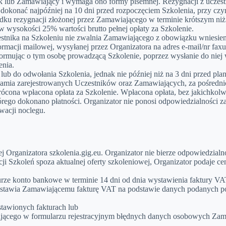
k lub Zamawiający i wymaga ono formy pisemnej. Rezygnacji z uczes
dokonać najpóźniej na 10 dni przed rozpoczęciem Szkolenia, przy czym
ku rezygnacji złożonej przez Zamawiającego w terminie krótszym niż 
 wysokości 25% wartości brutto pełnej opłaty za Szkolenie.
tnika na Szkoleniu nie zwalnia Zamawiającego z obowiązku wniesienia
formacji mailowej, wysyłanej przez Organizatora na adres e-mail/nr fa
rmując o tym osobę prowadzącą Szkolenie, poprzez wysłanie do niej
enia.
lub do odwołania Szkolenia, jednak nie później niż na 3 dni przed pla
amia zarejestrowanych Uczestników oraz Zamawiających, za pośrednic
ona wpłacona opłata za Szkolenie. Wpłacona opłata, bez jakichkolwie
rego dokonano płatności. Organizator nie ponosi odpowiedzialności 
wacji noclegu.
ej Organizatora szkolenia.gig.eu. Organizator nie bierze odpowiedzia
cji Szkoleń spoza aktualnej oferty szkoleniowej, Organizator podaje 
urze konto bankowe w terminie 14 dni od dnia wystawienia faktury VA
ystawia Zamawiającemu fakturę VAT na podstawie danych podanych podc
tawionych fakturach lub
jącego w formularzu rejestracyjnym błędnych danych osobowych Zama