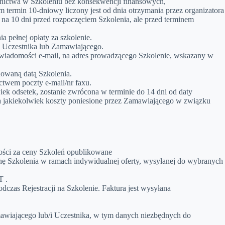
tnictwa w Szkoleniu bez konsekwencji finansowych,
 termin 10-dniowy liczony jest od dnia otrzymania przez organizatora
na 10 dni przed rozpoczęciem Szkolenia, ale przed terminem
 pełnej opłaty za szkolenie.
xu Uczestnika lub Zamawiającego.
 wiadomości e-mail, na adres prowadzącego Szkolenie, wskazany w
nowaną datą Szkolenia.
twem poczty e-mail/nr faxu.
k odsetek, zostanie zwrócona w terminie do 14 dni od daty
za jakiekolwiek koszty poniesione przez Zamawiającego w związku
lności za ceny Szkoleń opublikowane
cenę Szkolenia w ramach indywidualnej oferty, wysyłanej do wybranych
T .
zas Rejestracji na Szkolenie. Faktura jest wysyłana
wiającego lub/i Uczestnika, w tym danych niezbędnych do