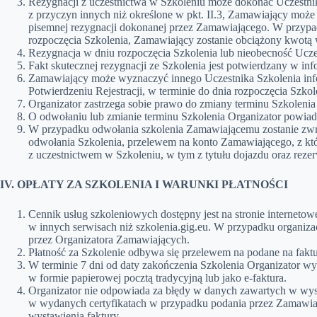
Rezygnacji z uczestnictwa w Szkoleniu może dokonać Uczestni
z przyczyn innych niż określone w pkt. II.3, Zamawiający może 
pisemnej rezygnacji dokonanej przez Zamawiającego. W przypad
rozpoczęcia Szkolenia, Zamawiający zostanie obciążony kwotą w
Rezygnacja w dniu rozpoczęcia Szkolenia lub nieobecność Uczes
Fakt skutecznej rezygnacji ze Szkolenia jest potwierdzany w in
Zamawiający może wyznaczyć innego Uczestnika Szkolenia info
Potwierdzeniu Rejestracji, w terminie do dnia rozpoczęcia Szkol
Organizator zastrzega sobie prawo do zmiany terminu Szkolenia 
O odwołaniu lub zmianie terminu Szkolenia Organizator powiad
W przypadku odwołania szkolenia Zamawiającemu zostanie zwróc
odwołania Szkolenia, przelewem na konto Zamawiającego, z któ
z uczestnictwem w Szkoleniu, w tym z tytułu dojazdu oraz rezer
IV. OPŁATY ZA SZKOLENIA I WARUNKI PŁATNOŚCI
Cennik usług szkoleniowych dostępny jest na stronie internetow
w innych serwisach niż szkolenia.gig.eu. W przypadku organiza
przez Organizatora Zamawiających.
Płatność za Szkolenie odbywa się przelewem na podane na fakt
W terminie 7 dni od daty zakończenia Szkolenia Organizator w
w formie papierowej pocztą tradycyjną lub jako e-faktura.
Organizator nie odpowiada za błędy w danych zawartych w wys
w wydanych certyfikatach w przypadku podania przez Zamawia
wystawienia faktury.