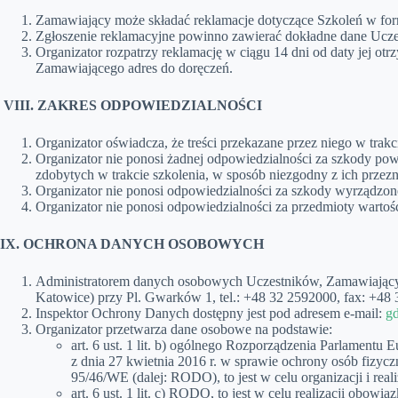
Zamawiający może składać reklamacje dotyczące Szkoleń w formi
Zgłoszenie reklamacyjne powinno zawierać dokładne dane Uczes
Organizator rozpatrzy reklamację w ciągu 14 dni od daty jej o
Zamawiającego adres do doręczeń.
VIII. ZAKRES ODPOWIEDZIALNOŚCI
Organizator oświadcza, że treści przekazane przez niego w trak
Organizator nie ponosi żadnej odpowiedzialności za szkody pow
zdobytych w trakcie szkolenia, w sposób niezgodny z ich przez
Organizator nie ponosi odpowiedzialności za szkody wyrządzon
Organizator nie ponosi odpowiedzialności za przedmioty warto
IX. OCHRONA DANYCH OSOBOWYCH
Administratorem danych osobowych Uczestników, Zamawiającyc
Katowice) przy Pl. Gwarków 1, tel.: +48 32 2592000, fax: +48
Inspektor Ochrony Danych dostępny jest pod adresem e-mail:
g
Organizator przetwarza dane osobowe na podstawie:
art. 6 ust. 1 lit. b) ogólnego Rozporządzenia Parlamentu
z dnia 27 kwietnia 2016 r. w sprawie ochrony osób fiz
95/46/WE (dalej: RODO), to jest w celu organizacji i reali
art. 6 ust. 1 lit. c) RODO, to jest w celu realizacji o