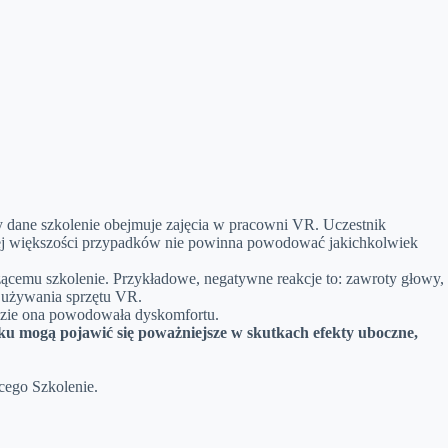
 dane szkolenie obejmuje zajęcia w pracowni VR. Uczestnik
anej większości przypadków nie powinna powodować jakichkolwiek
zącemu szkolenie. Przykładowe, negatywne reakcje to: zawroty głowy,
o używania sprzętu VR.
ędzie ona powodowała dyskomfortu.
u mogą pojawić się poważniejsze w skutkach efekty uboczne,
cego Szkolenie.