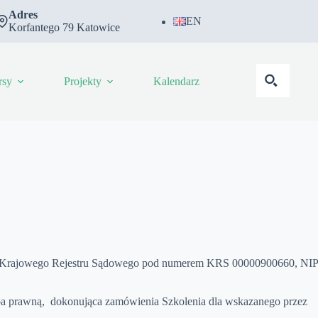
Adres
EN
Korfantego 79 Katowice
rsy
Projekty
Kalendarz
rców Krajowego Rejestru Sądowego pod numerem KRS 00000900660, NIP
oba prawną, dokonująca zamówienia Szkolenia dla wskazanego przez