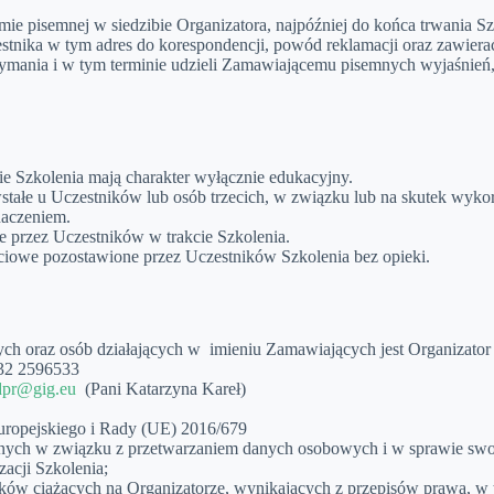
e pisemnej w siedzibie Organizatora, najpóźniej do końca trwania Sz
tnika w tym adres do korespondencji, powód reklamacji oraz zawierać
trzymania i w tym terminie udzieli Zamawiającemu pisemnych wyjaśnie
cie Szkolenia mają charakter wyłącznie edukacyjny.
stałe u Uczestników lub osób trzecich, w związku lub na skutek wykor
naczeniem.
e przez Uczestników w trakcie Szkolenia.
ściowe pozostawione przez Uczestników Szkolenia bez opieki.
h oraz osób działających w imieniu Zamawiających jest Organizator
 32 2596533
dpr@gig.eu
(Pani Katarzyna Kareł)
 Europejskiego i Rady (UE) 2016/679
ycznych w związku z przetwarzaniem danych osobowych i w sprawie sw
zacji Szkolenia;
bowiązków ciążących na Organizatorze, wynikających z przepisów prawa,