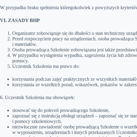
W przypadku braku spełnienia któregokolwiek z powyższych kryterió
VI. ZASADY BHP
Organizator zobowiązuje się do dbałości o stan techniczny urz
Przed rozpoczęciem pracy na urządzeniach, osoba prowadząca 
i materiałów.
Osoba prowadząca Szkolenie zobowiązana jest także przedstaw
W przypadku wystąpienia wypadku, zagrożenia życia lub zdrowia
pomocy.
Uczestnik Szkolenia ma prawo do:
korzystania podczas zajęć praktycznych ze wszystkich materiałó
korzystania ze wszelkich porad, wskazówek, pokazów w zakres
6. Uczestnik Szkolenia ma obowiązek:
stosować się do poleceń prowadzącego Szkolenie,
zapoznać się z instrukcją obsługi urządzeń – zapoznać się ze s
i pomocy szkoleniowych,
niezwłocznie zawiadomić osobę prowadzącą Szkolenie o wszelki
w wyposażeniu, urządzeniach i innych przekazanych Uczestniko