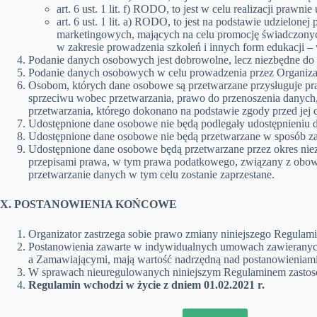
art. 6 ust. 1 lit. f) RODO, to jest w celu realizacji pra
art. 6 ust. 1 lit. a) RODO, to jest na podstawie udziel
marketingowych, mających na celu promocję świadczonyc
w zakresie prowadzenia szkoleń i innych form edukacji – 
Podanie danych osobowych jest dobrowolne, lecz niezbędne do r
Podanie danych osobowych w celu prowadzenia przez Organizato
Osobom, których dane osobowe są przetwarzane przysługuje pra
sprzeciwu wobec przetwarzania, prawo do przenoszenia danyc
przetwarzania, którego dokonano na podstawie zgody przed jej
Udostępnione dane osobowe nie będą podlegały udostępnieniu d
Udostępnione dane osobowe nie będą przetwarzane w sposób za
Udostępnione dane osobowe będą przetwarzane przez okres niezb
przepisami prawa, w tym prawa podatkowego, związany z obo
przetwarzanie danych w tym celu zostanie zaprzestane.
X. POSTANOWIENIA KOŃCOWE
Organizator zastrzega sobie prawo zmiany niniejszego Regulam
Postanowienia zawarte w indywidualnych umowach zawieranyc
a Zamawiającymi, mają wartość nadrzędną nad postanowieniami
W sprawach nieuregulowanych niniejszym Regulaminem zastoso
Regulamin wchodzi w życie z dniem 01.02.2021 r.