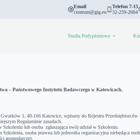
Email
Telefon 7-15
centrum@gig.eu
32-259-2604
Studia Podyplomowe
Ku
twa – Państwowego Instytutu Badawczego w Katowicach.
lacu Gwarków 1, 40-166 Katowice, wpisany do Rejestru Przedsiębio
iejszym Regulaminie zasadach.
Szkoleniu lub osoba zgłaszająca swój udział w Szkoleniu.
m Szkolenia, osoba prawna lub jednostka organizacyjna niebędąca os
ści gospodarczej.