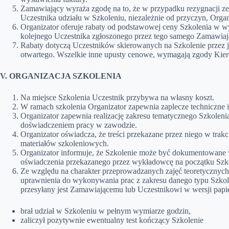
Zamawiający wyraża zgodę na to, że w przypadku rezygnacji ze S
Uczestnika udziału w Szkoleniu, niezależnie od przyczyn, Orga
Organizator oferuje rabaty od podstawowej ceny Szkolenia w 
kolejnego Uczestnika zgłoszonego przez tego samego Zamawiaj
Rabaty dotyczą Uczestników skierowanych na Szkolenie przez 
otwartego. Wszelkie inne upusty cenowe, wymagają zgody Kie
V. ORGANIZACJA SZKOLENIA
Na miejsce Szkolenia Uczestnik przybywa na własny koszt.
W ramach szkolenia Organizator zapewnia zaplecze techniczne
Organizator zapewnia realizację zakresu tematycznego Szkolen
doświadczeniem pracy w zawodzie.
Organizator oświadcza, że treści przekazane przez niego w trak
materiałów szkoleniowych.
Organizator informuje, że Szkolenie może być dokumentowane w 
oświadczenia przekazanego przez wykładowcę na początku Szko
Ze względu na charakter przeprowadzanych zajęć teoretycznych
uprawnienia do wykonywania prac z zakresu danego typu Szkol
przesyłany jest Zamawiającemu lub Uczestnikowi w wersji papi
brał udział w Szkoleniu w pełnym wymiarze godzin,
zaliczył pozytywnie ewentualny test kończący Szkolenie