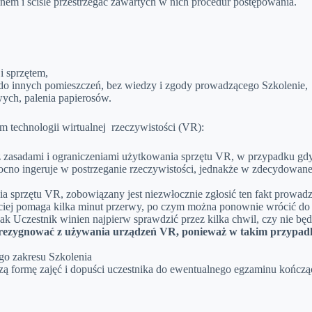
em i ściśle przestrzegać zawartych w nich procedur postępowania.
i sprzętem,
do innych pomieszczeń, bez wiedzy i zgody prowadzącego Szkolenie,
ych, palenia papierosów.
 technologii wirtualnej rzeczywistości (VR):
 zasadami i ograniczeniami użytkowania sprzętu VR, w przypadku gdy
 mocno ingeruje w postrzeganie rzeczywistości, jednakże w zdecydow
a sprzętu VR, zobowiązany jest niezwłocznie zgłosić ten fakt prowad
zęściej pomaga kilka minut przerwy, po czym można ponownie wrócić d
ak Uczestnik winien najpierw sprawdzić przez kilka chwil, czy nie b
 zrezygnować z używania urządzeń VR, ponieważ w takim przypadk
go zakresu Szkolenia
zą formę zajęć i dopuści uczestnika do ewentualnego egzaminu kończą