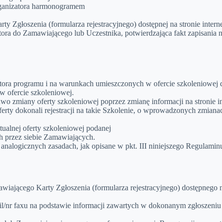
Organizatora harmonogramem
y Zgłoszenia (formularza rejestracyjnego) dostępnej na stronie intern
tora do Zamawiającego lub Uczestnika, potwierdzająca fakt zapisania 
ra programu i na warunkach umieszczonych w ofercie szkoleniowej dos
w ofercie szkoleniowej.
rawo zmiany oferty szkoleniowej poprzez zmianę informacji na stronie 
y dokonali rejestracji na takie Szkolenie, o wprowadzonych zmianach 
tualnej oferty szkoleniowej podanej
ch przez siebie Zamawiających.
analogicznych zasadach, jak opisane w pkt. III niniejszego Regulamin
iającego Karty Zgłoszenia (formularza rejestracyjnego) dostępnego na
ail/nr faxu na podstawie informacji zawartych w dokonanym zgłoszeni