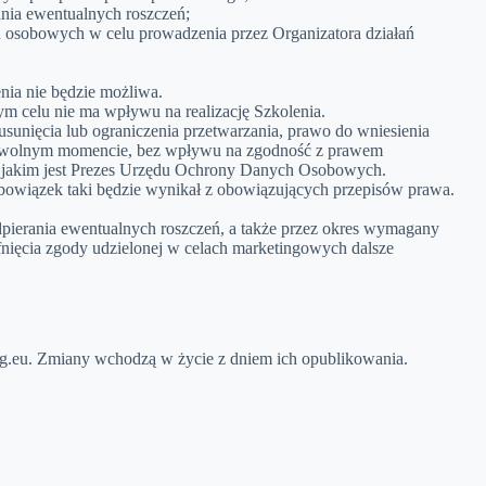
rania ewentualnych roszczeń;
ych osobowych w celu prowadzenia przez Organizatora działań
nia nie będzie możliwa.
m celu nie ma wpływu na realizację Szkolenia.
sunięcia lub ograniczenia przetwarzania, prawo do wniesienia
 dowolnym momencie, bez wpływu na zgodność z prawem
go jakim jest Prezes Urzędu Ochrony Danych Osobowych.
obowiązek taki będzie wynikał z obowiązujących przepisów prawa.
dpierania ewentualnych roszczeń, a także przez okres wymagany
ęcia zgody udzielonej w celach marketingowych dalsze
gig.eu. Zmiany wchodzą w życie z dniem ich opublikowania.