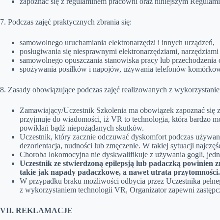
zapoznać się z regulaminem pracowni oraz niniejszym Regulamin
7. Podczas zajęć praktycznych zbrania się:
samowolnego uruchamiania elektronarzędzi i innych urządzeń,
posługiwania się niesprawnymi elektronarzędziami, narzędziami 
samowolnego opuszczania stanowiska pracy lub przechodzenia 
spożywania posiłków i napojów, używania telefonów komórkow
8. Zasady obowiązujące podczas zajęć realizowanych z wykorzystaniem
Zamawiający/Uczestnik Szkolenia ma obowiązek zapoznać się z
przyjmuje do wiadomości, iż VR to technologia, która bardzo
powikłań bądź niepożądanych skutków.
Uczestnik, który zacznie odczuwać dyskomfort podczas używani
dezorientacja, nudności lub zmęczenie. W takiej sytuacji najc
Choroba lokomocyjna nie dyskwalifikuje z używania gogli, jedn
Uczestnik ze stwierdzoną epilepsją lub padaczką powinien
takie jak napady padaczkowe, a nawet utrata przytomności.
W przypadku braku możliwości odbycia przez Uczestnika pełne
z wykorzystaniem technologii VR, Organizator zapewni zastępc
VII. REKLAMACJE