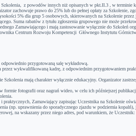
zkolenia, z powodów innych niż opisanych w pkt.II.3 , w terminie kró
nizator zachowuje prawo do 25% lub do pełnej opłaty za Szkolenie, z
wysokości 5% dla grup 5 osobowych, skierowanych na Szkolenie prze
ącego. Suma rabatów z tytułu zgłoszenia grupowego nie może przekr
jednego Zamawiającego i mają zastosowanie wyłącznie do Szkoleń or
rownika Centrum Rozwoju Kompetencji Głównego Instytutu Górnictwa
 i odpowiednio przygotowaną salę wykładową.
ia przez wykwalifikowaną kadrę, z odpowiednim przygotowaniem prakt
cie Szkolenia mają charakter wyłącznie edukacyjny. Organizator zastr
formie fotografii oraz nagrań wideo, w celu ich późniejszej publika
lenia.
 i praktycznych, Zamawiający zapisując Uczestnika na Szkolenie oświ
enia (np. uprawnienia do sporadycznego zjazdu w podziemia kopalń),
erowej, na wskazany przez niego adres, pod warunkiem, że Uczestnik: