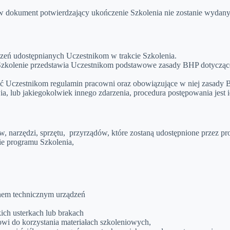
w dokument potwierdzający ukończenie Szkolenia nie zostanie wydany
ądzeń udostępnianych Uczestnikom w trakcie Szkolenia.
Szkolenie przedstawia Uczestnikom podstawowe zasady BHP dotyczące 
ić Uczestnikom regulamin pracowni oraz obowiązujące w niej zasady 
, lub jakiegokolwiek innego zdarzenia, procedura postępowania jest 
w, narzędzi, sprzętu, przyrządów, które zostaną udostępnione przez p
ie programu Szkolenia,
tanem technicznym urządzeń
ch usterkach lub brakach
wi do korzystania materiałach szkoleniowych,