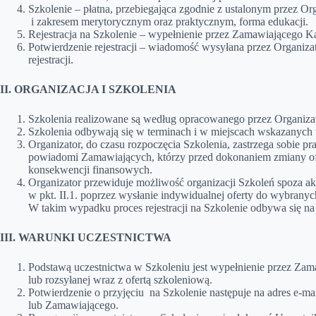
Szkolenie – płatna, przebiegająca zgodnie z ustalonym przez 
i zakresem merytorycznym oraz praktycznym, forma edukacji.
Rejestracja na Szkolenie – wypełnienie przez Zamawiającego Kart
Potwierdzenie rejestracji – wiadomość wysyłana przez Organiza
rejestracji.
II. ORGANIZACJA I SZKOLENIA
Szkolenia realizowane są według opracowanego przez Organizato
Szkolenia odbywają się w terminach i w miejscach wskazanych 
Organizator, do czasu rozpoczęcia Szkolenia, zastrzega sobie p
powiadomi Zamawiających, którzy przed dokonaniem zmiany ofert
konsekwencji finansowych.
Organizator przewiduje możliwość organizacji Szkoleń spoza ak
w pkt. II.1. poprzez wysłanie indywidualnej oferty do wybrany
W takim wypadku proces rejestracji na Szkolenie odbywa się na 
III. WARUNKI UCZESTNICTWA
Podstawą uczestnictwa w Szkoleniu jest wypełnienie przez Zamaw
lub rozsyłanej wraz z ofertą szkoleniową.
Potwierdzenie o przyjęciu na Szkolenie następuje na adres e-m
lub Zamawiającego.