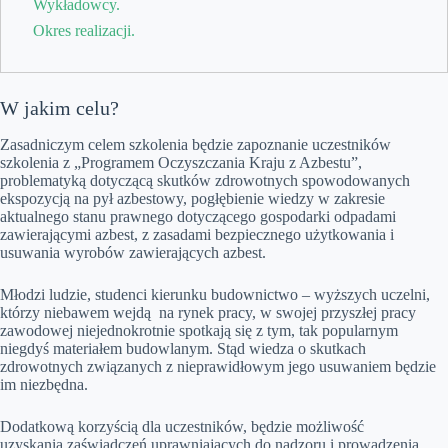
Wykładowcy.
Okres realizacji.
W jakim celu?
Zasadniczym celem szkolenia będzie zapoznanie uczestników
szkolenia z „Programem Oczyszczania Kraju z Azbestu”,
problematyką dotyczącą skutków zdrowotnych spowodowanych
ekspozycją na pył azbestowy, pogłębienie wiedzy w zakresie
aktualnego stanu prawnego dotyczącego gospodarki odpadami
zawierającymi azbest, z zasadami bezpiecznego użytkowania i
usuwania wyrobów zawierających azbest.
Młodzi ludzie, studenci kierunku budownictwo – wyższych uczelni,
którzy niebawem wejdą na rynek pracy, w swojej przyszłej pracy
zawodowej niejednokrotnie spotkają się z tym, tak popularnym
niegdyś materiałem budowlanym. Stąd wiedza o skutkach
zdrowotnych związanych z nieprawidłowym jego usuwaniem będzie
im niezbędna.
Dodatkową korzyścią dla uczestników, będzie możliwość
uzyskania zaświadczeń uprawniających do nadzoru i prowadzenia