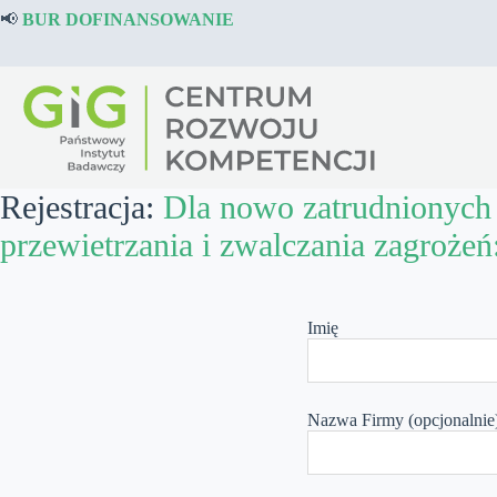
Przejdź
📢
BUR DOFINANSOWANIE
do
treści
Rejestracja:
Dla nowo zatrudnionych 
przewietrzania i zwalczania zagroż
Leave
this
Imię
field
blank
Nazwa Firmy
(opcjonalnie