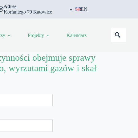
Adres
EN
Korfantego 79 Katowice
rsy
Projekty
Kalendarz
czynności obejmuje sprawy
o, wyrzutami gazów i skał