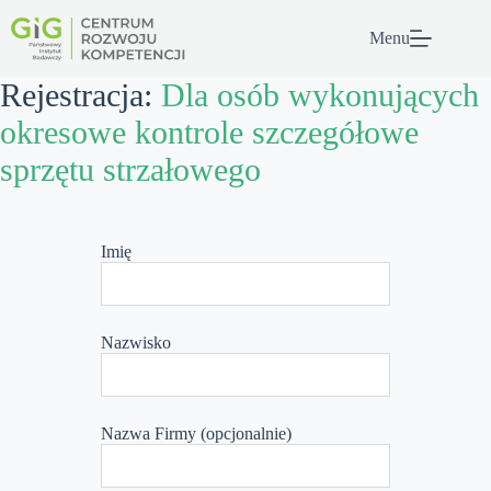
Przejdź
do
Menu
treści
Rejestracja:
Dla osób wykonujących
okresowe kontrole szczegółowe
sprzętu strzałowego
Leave
this
Imię
field
blank
Nazwisko
Nazwa Firmy
(opcjonalnie)