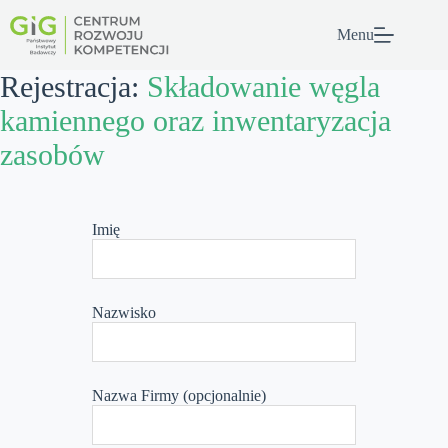
Przejdź
do
Menu
treści
Rejestracja:
Składowanie węgla
kamiennego oraz inwentaryzacja
zasobów
Leave
this
Imię
field
blank
Nazwisko
Nazwa Firmy
(opcjonalnie)