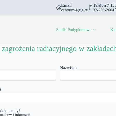
Email
Telefon 7-15
centrum@gig.eu
32-259-2604
Studia Podyplomowe
Ku
agrożenia radiacyjnego w zakładach
Nazwisko
)
ć dokumenty?
mularzy i informacji.