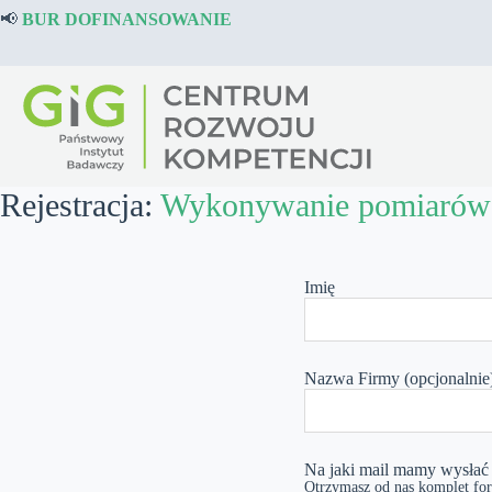
Przejdź
📢
BUR DOFINANSOWANIE
do
treści
Rejestracja:
Wykonywanie pomiarów z
Leave
this
Imię
field
blank
Nazwa Firmy
(opcjonalnie
Na jaki mail mamy wysła
Otrzymasz od nas komplet for