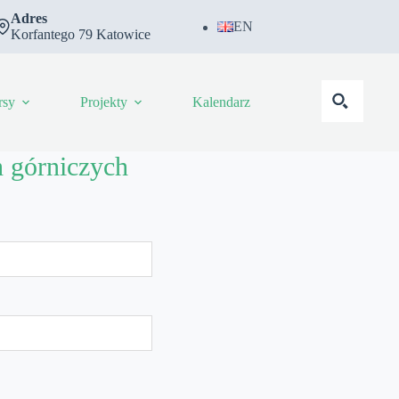
Adres
EN
Korfantego 79 Katowice
rsy
Projekty
Kalendarz
 górniczych